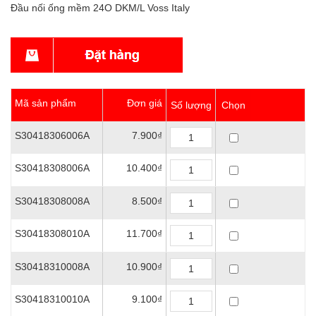
Đầu nối ống mềm 24O DKM/L Voss Italy
Mã sản phẩm
Đơn giá
Số lượng
Chọn
S30418306006A
7.900₫
S30418308006A
10.400₫
S30418308008A
8.500₫
S30418308010A
11.700₫
S30418310008A
10.900₫
S30418310010A
9.100₫