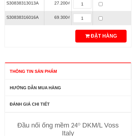
S30838313013A
27.200₫
S30838316016A
69.300₫
ĐẶT HÀNG
THÔNG TIN SẢN PHẨM
HƯỚNG DẪN MUA HÀNG
ĐÁNH GIÁ CHI TIẾT
Đầu nối ống mềm
DKM/L Voss
24
O
Italy