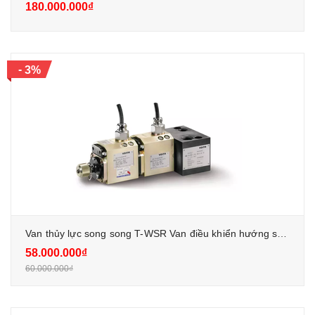
180.000.000₫
-
3%
Van thủy lực song song T-WSR Van điều khiển hướng servo với bộ nam châm điều khiển dự phòng (hệ thống cuộn dây kép)
58.000.000₫
60.000.000₫