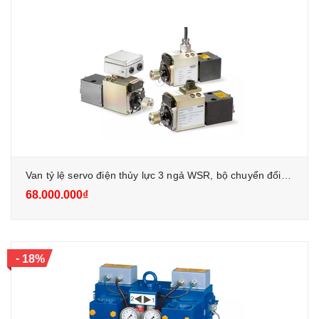
Van tỷ lệ servo điện thủy lực 3 ngả WSR, bộ chuyển đổi E/H cho nhiệt điện
68.000.000₫
-
18%