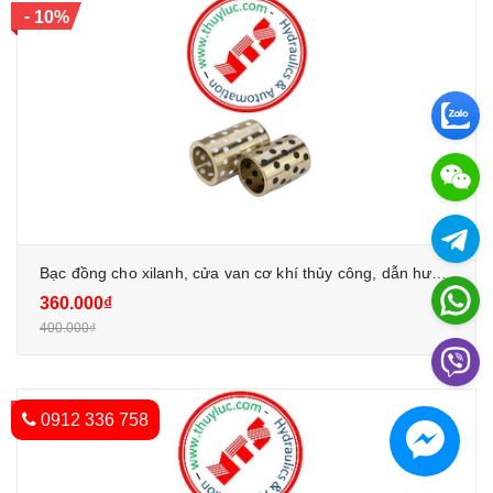
-
10%
Bạc đồng cho xilanh, cửa van cơ khí thủy công, dẫn hướng
360.000₫
400.000₫
-
5%
0912 336 758