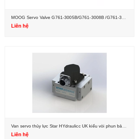
MOOG Servo Valve G761-3005B/G761-3008B /G761-3033B Proportional Valve - Van thủy lực tỷ lệ
Liên hệ
Van servo thủy lực Star HYdraulicc UK kiểu vòi phun bản chắn flapper jet
Liên hệ