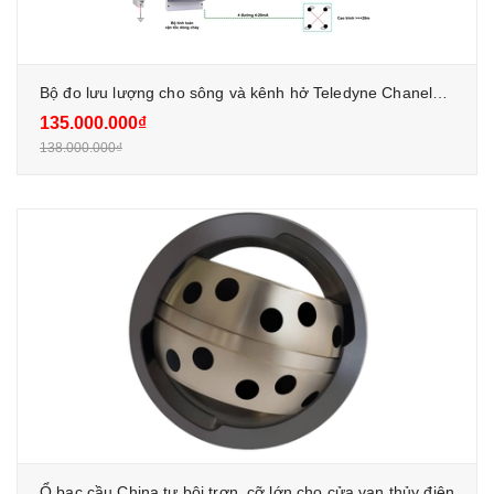
Bộ đo lưu lượng cho sông và kênh hở Teledyne ChanelMaster
135.000.000₫
138.000.000₫
Ổ bạc cầu China tự bôi trơn, cỡ lớn cho cửa van thủy điện