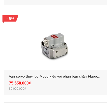
-
6%
Van servo thủy lực Moog kiểu vòi phun bản chắn Flapper Jet
75.558.000₫
80.000.000₫