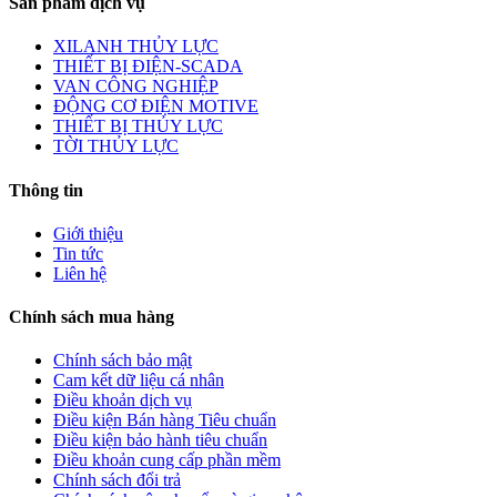
Sản phẩm dịch vụ
XILANH THỦY LỰC
THIẾT BỊ ĐIỆN-SCADA
VAN CÔNG NGHIỆP
ĐỘNG CƠ ĐIỆN MOTIVE
THIẾT BỊ THỦY LỰC
TỜI THỦY LỰC
Thông tin
Giới thiệu
Tin tức
Liên hệ
Chính sách mua hàng
Chính sách bảo mật
Cam kết dữ liệu cá nhân
Điều khoản dịch vụ
Điều kiện Bán hàng Tiêu chuẩn
Điều kiện bảo hành tiêu chuẩn
Điều khoản cung cấp phần mềm
Chính sách đổi trả