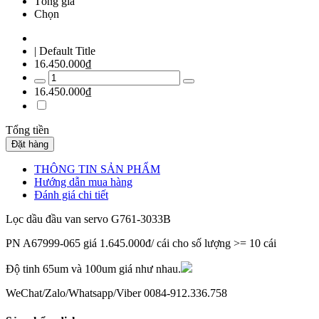
Tổng giá
Chọn
| Default Title
16.450.000₫
16.450.000₫
Tổng tiền
Đặt hàng
THÔNG TIN SẢN PHẨM
Hướng dẫn mua hàng
Đánh giá chi tiết
Lọc dầu đầu van servo G761-3033B
PN A67999-065 giá 1.645.000đ/ cái cho số lượng >= 10 cái
Độ tinh 65um và 100um giá như nhau.
WeChat/Zalo/Whatsapp/Viber 0084-912.336.758