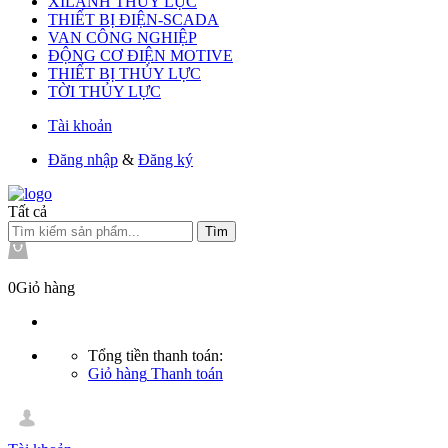
XILANH THỦY LỰC
THIẾT BỊ ĐIỆN-SCADA
VAN CÔNG NGHIỆP
ĐỘNG CƠ ĐIỆN MOTIVE
THIẾT BỊ THỦY LỰC
TỜI THỦY LỰC
Tài khoản
Đăng nhập
&
Đăng ký
Tất cả
Tìm
0
Giỏ hàng
Tổng tiền thanh toán:
Giỏ hàng
Thanh toán