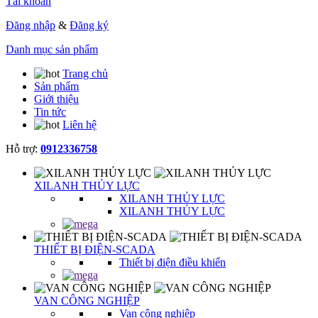
Tài khoản
Đăng nhập
&
Đăng ký
Danh mục sản phẩm
Trang chủ
Sản phẩm
Giới thiệu
Tin tức
Liên hệ
Hỗ trợ:
0912336758
XILANH THỦY LỰC
XILANH THỦY LỰC
XILANH THỦY LỰC
THIẾT BỊ ĐIỆN-SCADA
Thiết bị điện điều khiển
VAN CÔNG NGHIỆP
Van công nghiệp