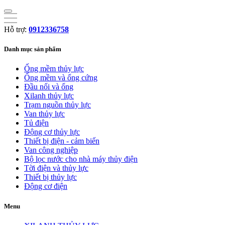
Hỗ trợ:
0912336758
Danh mục sản phẩm
Ống mềm thủy lực
Ống mềm và ống cứng
Đầu nối và ống
Xilanh thủy lực
Trạm nguồn thủy lực
Van thủy lực
Tủ điện
Động cơ thủy lực
Thiết bị điện - cảm biến
Van công nghiệp
Bộ lọc nước cho nhà máy thủy điện
Tời điện và thủy lực
Thiết bị thủy lực
Động cơ điện
Menu