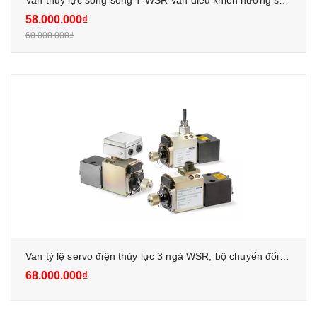
Van thủy lực song song T-WSR Van điều khiển hướng servo với bộ nam châm điều khiển dự phòng (hệ thống cuộn dây kép)
58.000.000₫
60.000.000₫
Van tỷ lệ servo điện thủy lực 3 ngả WSR, bộ chuyển đổi E/H cho nhiệt điện
68.000.000₫