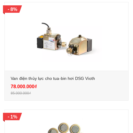
-
8%
Van điện thủy lực cho tua-bin hơi DSG Vioth
78.000.000₫
85.000.000₫
-
1%