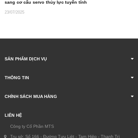
sang cơ cấu servo thủy lực tuyến tính
23/07/2025
SẢN PHẨM DỊCH VỤ
THÔNG TIN
CHÍNH SÁCH MUA HÀNG
LIÊN HỆ
Công ty Cổ Phần MTS
Trụ sở: Số 166 - Đường Tựu Liệt - Tam Hiệp - Thanh Trì